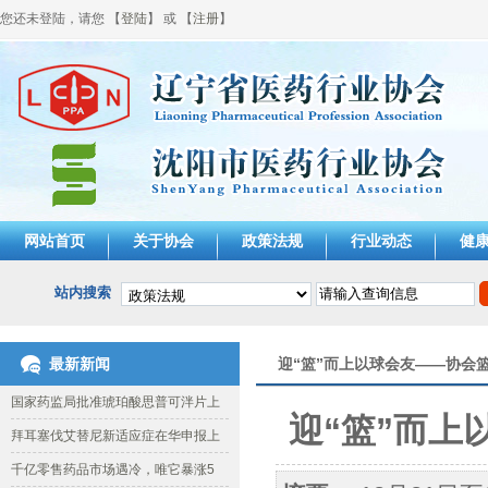
您还未登陆，请您 【
登陆
】 或 【
注册
】
网站首页
关于协会
政策法规
行业动态
健
站内搜索
最新新闻
迎“篮”而上以球会友——协会
国家药监局批准琥珀酸思普可泮片上
迎“篮”而
拜耳塞伐艾替尼新适应症在华申报上
千亿零售药品市场遇冷，唯它暴涨5