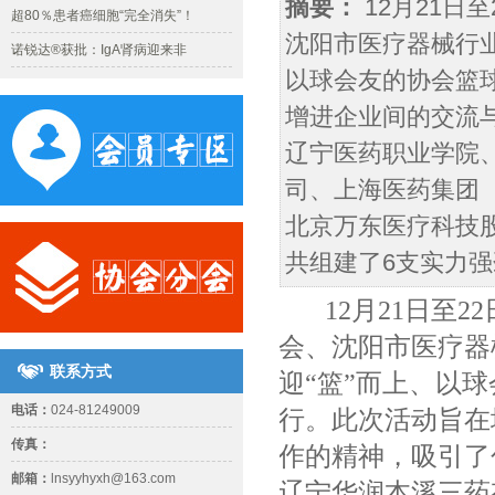
摘要：
12月21日
超80％患者癌细胞“完全消失”！
沈阳市医疗器械行
诺锐达®获批：IgA肾病迎来非
以球会友的协会篮
增进企业间的交流
辽宁医药职业学院
司、上海医药集团
北京万东医疗科技
共组建了6支实力强劲
12月21日至2
会、沈阳市医疗器
联系方式
迎“篮”而上、以
电话：
024-81249009
行。此次活动旨在
传真：
作的精神，吸引了
邮箱：
lnsyyhyxh@163.com
辽宁华润本溪三药