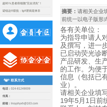
超80％患者癌细胞“完全消失”！
摘要：
请相关企业填
诺锐达®获批：IgA肾病迎来非
前统一以电子版形
各有关单位：
为指导申请人
及撰写，进一
已启动荧光诊
产品研发、生
的工作。为便
信息（包括已
联系方式
业）。
电话：
024-81249009
请相关企业填写
传真：
19年5月1日
邮箱：
lnsyyhyxh@163.com