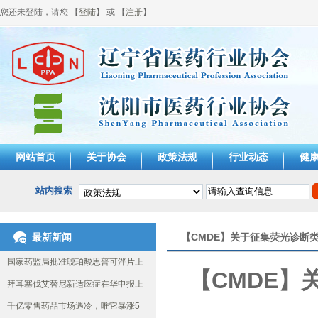
您还未登陆，请您 【
登陆
】 或 【
注册
】
网站首页
关于协会
政策法规
行业动态
健
站内搜索
最新新闻
【CMDE】关于征集荧光诊断
国家药监局批准琥珀酸思普可泮片上
【CMDE
拜耳塞伐艾替尼新适应症在华申报上
千亿零售药品市场遇冷，唯它暴涨5