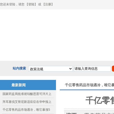
您还未登陆，请您 【
登陆
】 或 【
注册
】
网站首页
关于协会
政策法规
行业动态
健
站内搜索
最新新闻
千亿零售药品市场遇冷，唯它暴
国家药监局批准琥珀酸思普可泮片上
千亿零
拜耳塞伐艾替尼新适应症在华申报上
千亿零售药品市场遇冷，唯它暴涨5