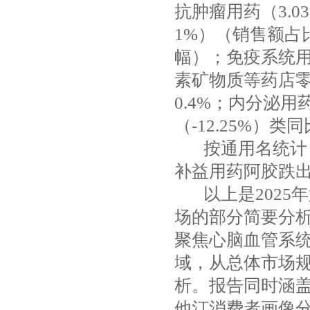
抗肿瘤用药（3.0
1%）（销售额占
幅）；免疫系统
素矿物质等药店零
0.4%；内分泌用药
（-12.25%）
按通用名统计，
补益用药阿胶跌出T
以上是2025
场的部分简要分
聚焦心脑血管系
域，从总体市场
析。报告同时涵
他汀
消费者画像