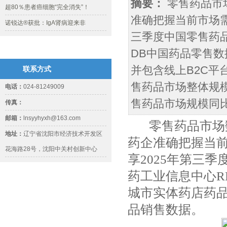
摘要：
零售药品市
超80％患者癌细胞“完全消失”！
准确把握当前市场需
诺锐达®获批：IgA肾病迎来非
三季度中国零售药
DB中国药品零售
并包含线上B2C平
联系方式
售药品市场整体规模9
电话：
024-81249009
售药品市场规模同比下
传真：
邮箱：
lnsyyhyxh@163.com
零售药品市场数
地址：
辽宁省沈阳市经济技术开发区
药企准确把握当
花海路28号，沈阳中关村创新中心
享2025年第三
药工业信息中心R
城市实体药店药品
品销售数据。