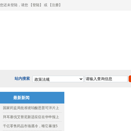
您还未登陆，请您 【
登陆
】 或 【
注册
】
网站首页
关于协会
政策法规
行业动态
健
站内搜索
最新新闻
国家药监局批准琥珀酸思普可泮片上
拜耳塞伐艾替尼新适应症在华申报上
千亿零售药品市场遇冷，唯它暴涨5