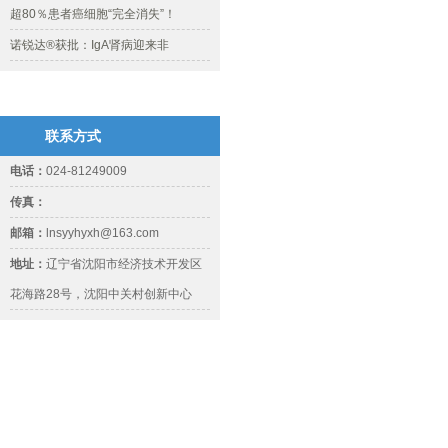
超80％患者癌细胞“完全消失”！
诺锐达®获批：IgA肾病迎来非
联系方式
电话：
024-81249009
传真：
邮箱：
lnsyyhyxh@163.com
地址：
辽宁省沈阳市经济技术开发区
花海路28号，沈阳中关村创新中心