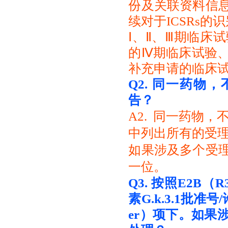
份及关联资料信
续对于ICSRs的
Ⅰ、Ⅱ、Ⅲ期临床
的Ⅳ期临床试验
补充申请的临床
Q2.
同一药物，
告？
A2. 同一药物
中列出所有的受
如果涉及多个受
一位。
Q3.
按照E2B（
素G.k.3.1批准号/许可
er）项下。
如果