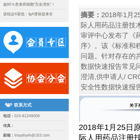
超80％患者癌细胞“完全消失”！
摘要：
2018年1
诺锐达®获批：IgA肾病迎来非
际人用药品注册技术
审评中心发布了《
序》。该《标准和
问题。针对存在的
数据快速报告常见问
澄清,供申请人/ 
安全性数据快速报
联系方式
电话：
024-81249009
2018年1月2
传真：
邮箱：
lnsyyhyxh@163.com
际人用药品注册技