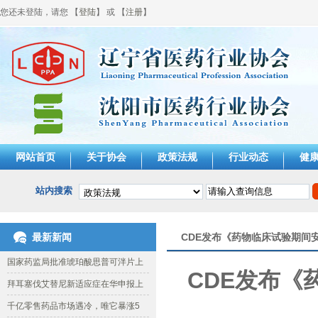
您还未登陆，请您 【
登陆
】 或 【
注册
】
网站首页
关于协会
政策法规
行业动态
健
站内搜索
最新新闻
CDE发布《药物临床试验期间
国家药监局批准琥珀酸思普可泮片上
CDE发布
拜耳塞伐艾替尼新适应症在华申报上
千亿零售药品市场遇冷，唯它暴涨5