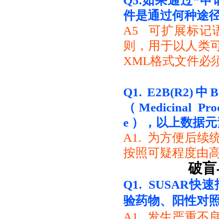
Q
5.
如果通过“申
件是通过何种途
A5 可扩展标记
则，用于以人类可
XML格式文件必
Q1. E2B(
R2)中B.4
（Medicinal Pro
e ），以上数据
A1. 为方便后
按照可疑程度由
破盲
Q1. SUSAR
快速
验药物、阳性对
A1. 发生严重