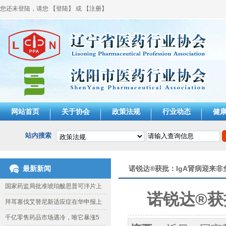
您还未登陆，请您 【
登陆
】 或 【
注册
】
网站首页
关于协会
政策法规
行业动态
健
站内搜索
最新新闻
诺锐达®获批：IgA肾病迎来
国家药监局批准琥珀酸思普可泮片上
诺锐达®获
拜耳塞伐艾替尼新适应症在华申报上
千亿零售药品市场遇冷，唯它暴涨5