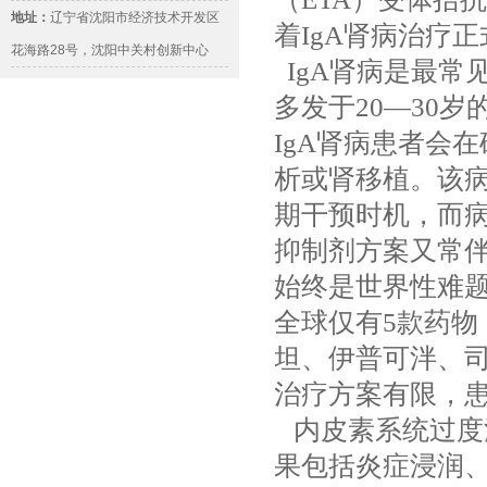
地址：
辽宁省沈阳市经济技术开发区
着IgA肾病治疗
花海路28号，沈阳中关村创新中心
IgA肾病是最常
多发于20—30
IgA肾病患者会
析或肾移植。该
期干预时机，而
抑制剂方案又常
始终是世界性难题。
全球仅有5款药物
坦、伊普可泮、
治疗方案有限，
内皮素系统过度
果包括炎症浸润