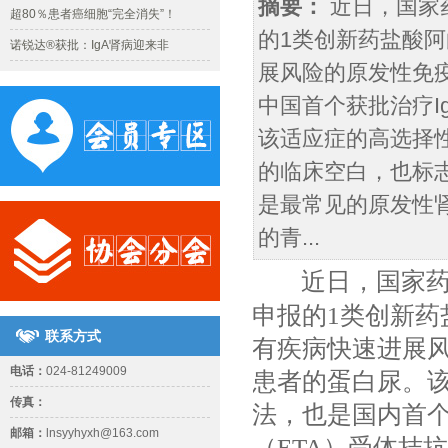
摘要：
近日，国家
超80％患者癌细胞“完全消失”！
的1类创新药盐酸
诺锐达®获批：IgA肾病迎来非
展风险的原发性免疫
中国首个获批治疗I
该适应症的高选择
的临床空白，也标志
是最常见的原发性肾
的青...
近日，国家
申报的1类创新药
联系方式
有疾病快速进展风
电话：
024-81249009
患者的蛋白尿。
传真：
法，也是国内首
邮箱：
lnsyyhyxh@163.com
（ETA）受体拮